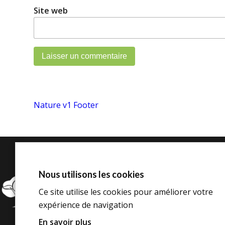
Site web
Nature v1 Footer
Nous utilisons les cookies
N
18 avenue de la Gardie,
34510 Florensac
Ce site utilise les cookies pour améliorer votre
Tél. :
04 67 77 00 65
expérience de navigation
contact@avh34.org
En savoir plus