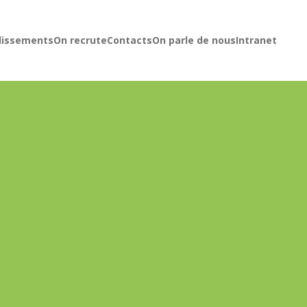
lissements
On recrute
Contacts
On parle de nous
Intranet