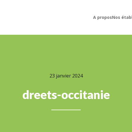
A propos
Nos étab
23 janvier 2024
dreets-occitanie