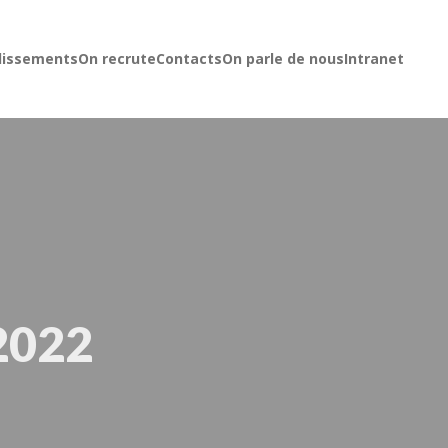
lissements
On recrute
Contacts
On parle de nous
Intranet
2022