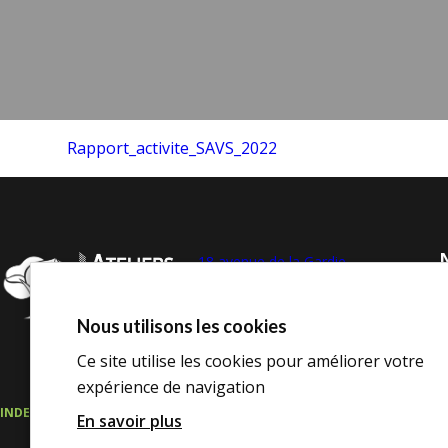
Rapport_activite_SAVS_2022
N
18 avenue de la Gardie,
34510 Florensac
Tél. :
04 67 77 00 65
Nous utilisons les cookies
contact@avh34.org
Ce site utilise les cookies pour améliorer votre
expérience de navigation
INDEX DE L’ÉGALITÉ PROFESSIONNELLE
ESPACE CONSEIL D’ADMINISTRAT
En savoir plus