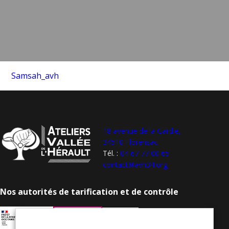
Samsah_avh
18 avenue de la Gardie,
34510 Florensac
Tél. :
04 67 77 00 65
contact@avh34.org
Nos autorités de tarification et de contrôle