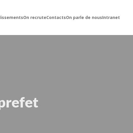
lissements
On recrute
Contacts
On parle de nous
Intranet
prefet