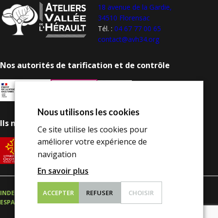
18 avenue de la Gardie,
34510 Florensac
Tél. :
04 67 77 00 65
contact@avh34.org
Nos autorités de tarification et de contrôle
Nous utilisons les cookies
Ils nous soutiennent
Ce site utilise les cookies pour
améliorer votre expérience de
navigation
En savoir plus
MENTIONS LÉGALES
ACCEPTER
REFUSER
CHOISIR
LinkedIn
INDEX DE L’ÉGALITÉ PROFESSIONNELLE
POLITIQUE DE
ESPACE CONSEIL D’ADMINISTRATION
CONFIDENTIALITÉ