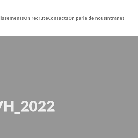
lissements
On recrute
Contacts
On parle de nous
Intranet
AVH_2022