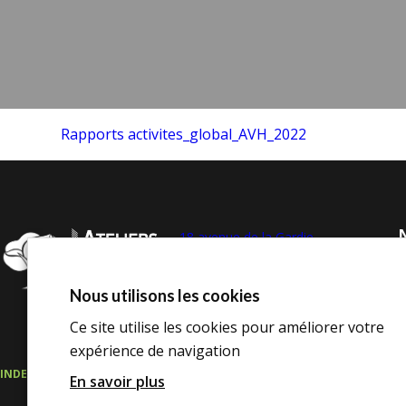
Rapports activites_global_AVH_2022
N
18 avenue de la Gardie,
34510 Florensac
Tél. :
04 67 77 00 65
Nous utilisons les cookies
contact@avh34.org
Ce site utilise les cookies pour améliorer votre
expérience de navigation
INDEX DE L’ÉGALITÉ PROFESSIONNELLE
ESPACE CONSEIL D’ADMINISTRAT
En savoir plus