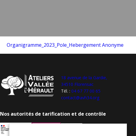
Organigramme_2023_Pole_Hebergement Anonyme
18 avenue de la Gardie,
34510 Florensac
Tél. :
04 67 77 00 65
contact@avh34.org
Nos autorités de tarification et de contrôle